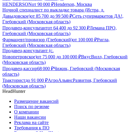
HENDERSON
от
90 000
₽
Henderson, Москва
Ночной специалист по выкладке товара (Истра, д.
Давыдовское)
от
85 700
до
99 500
₽
Сеть супермаркетов ДА!,
Глебовский (Московская область)
Продавец-консультант
от
64 400
до
92 300
₽
Лемана ПРО,
Глебовский (Московская область)
Фармацевт/провизор (Глебовский)
от
100 000
₽
Ригла,
Глебовский (Московская область)
Продавец-консультант (с.
Новопетровское)
от
75 000
до
100 000
₽
ВкусВилл, Глебовский
(Московская область)
Продавец-кассир
68 000
₽
Чижик, Глебовский (Московская
область)
Тракторист
до
91 000
₽
АгроАльянсРазвития, Глебовский
(Московская область)
HeadHunter
Размещение вакансий
Поиск по резюме
О компании
Наши вакансии
Реклама на сайте
Требования к ПО