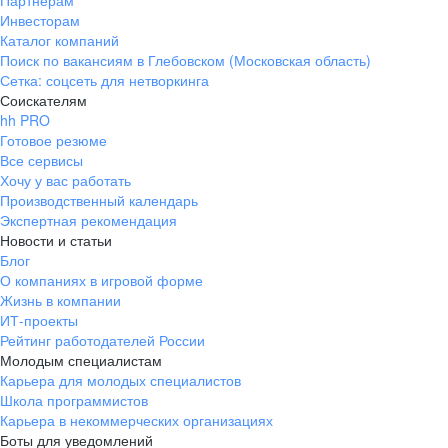
Партнерам
Инвесторам
ул. Янковского, д. 169, 7 этаж,
Каталог компаний
706 каб.
Поиск по вакансиям в Глебовском (Московская область)
+7 861 205-55-57
Сетка: соцсеть для нетворкинга
pr@krd.hh.ru
Соискателям
hh PRO
Готовое резюме
Владивосток
Все сервисы
пер. Ланинский д. 4, офис 3.4
Хочу у вас работать
Производственный календарь
+7 423 202-33-28
Экспертная рекомендация
pr@dv.hh.ru
Новости и статьи
Блог
Новосибирск
О компаниях в игровой форме
Жизнь в компании
ул. Большевистская, д. 35,
ИТ-проекты
помещение 21
Рейтинг работодателей России
+7 383 207-94-64
Молодым специалистам
Карьера для молодых специалистов
pr@nsk.hh.ru
Школа программистов
Карьера в некоммерческих организациях
Минск
Боты для уведомлений