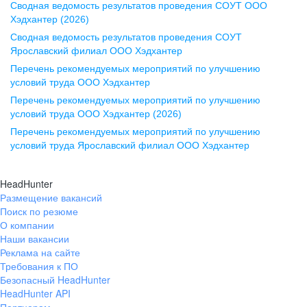
Сводная ведомость результатов проведения СОУТ ООО
ул. Комиссаржевской, д. 10,
Хэдхантер (2026)
офис 1212
Сводная ведомость результатов проведения СОУТ
+7 473 280-05-05
Ярославский филиал ООО Хэдхантер
pr@vrn.hh.ru
Перечень рекомендуемых мероприятий по улучшению
условий труда ООО Хэдхантер
Казань
Перечень рекомендуемых мероприятий по улучшению
ул. Спартаковская, д. 2А, этаж 3,
условий труда ООО Хэдхантер (2026)
помещение 15
Перечень рекомендуемых мероприятий по улучшению
условий труда Ярославский филиал ООО Хэдхантер
+7 843 212-12-50
pr@kzn.hh.ru
HeadHunter
Размещение вакансий
Екатеринбург
Поиск по резюме
ул. Боевых Дружин, стр. 20,
О компании
5 этаж, офис 505, 521
Наши вакансии
Реклама на сайте
+7 343 226-79-99
Требования к ПО
pr@ural.hh.ru
Безопасный HeadHunter
HeadHunter API
Краснодар