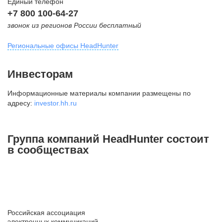
Единый телефон
+7 800 100-64-27
звонок из регионов России бесплатный
Региональные офисы HeadHunter
Москва
Инвесторам
внутригородская территория
Информационные материалы компании размещены по
Муниципальный округ Тверской,
адресу:
investor.hh.ru
2-я Брестская ул., д. 48,
помещение 25
+7 495 974-64-27
Группа компаний HeadHunter состоит
+7 495 980-64-27
в сообществах
+7 495 134-92-24
press@hh.ru
Санкт-Петербург
ул. Жуковского, д. 19, особняк
Российская ассоциация
Юргенса, 4 этаж
электронных коммуникаций