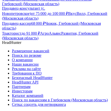
Глебовский (Московская область)
Продавец-консультант (с.
Новопетровское)
от
75 000
до
100 000
₽
ВкусВилл, Глебовский
(Московская область)
Продавец-кассир
68 000
₽
Чижик, Глебовский (Московская
область)
Тракторист
до
91 000
₽
АгроАльянсРазвития, Глебовский
(Московская область)
HeadHunter
Размещение вакансий
Поиск по резюме
О компании
Наши вакансии
Реклама на сайте
Требования к ПО
Безопасный HeadHunter
HeadHunter API
Партнерам
Инвесторам
Каталог компаний
Поиск по вакансиям в Глебовском (Московская область)
Сетка: соцсеть для нетворкинга