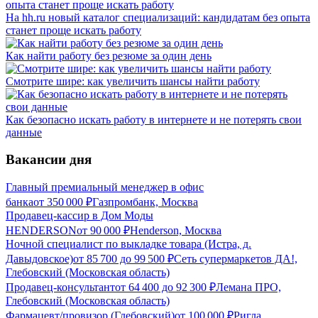
На hh.ru новый каталог специализаций: кандидатам без опыта
станет проще искать работу
Как найти работу без резюме за один день
Смотрите шире: как увеличить шансы найти работу
Как безопасно искать работу в интернете и не потерять свои
данные
Вакансии дня
Главный премиальный менеджер в офис
банка
от
350 000
₽
Газпромбанк, Москва
Продавец-кассир в Дом Моды
HENDERSON
от
90 000
₽
Henderson, Москва
Ночной специалист по выкладке товара (Истра, д.
Давыдовское)
от
85 700
до
99 500
₽
Сеть супермаркетов ДА!,
Глебовский (Московская область)
Продавец-консультант
от
64 400
до
92 300
₽
Лемана ПРО,
Глебовский (Московская область)
Фармацевт/провизор (Глебовский)
от
100 000
₽
Ригла,