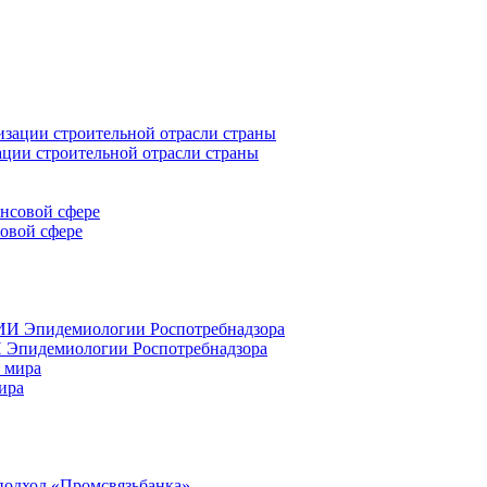
ации строительной отрасли страны
совой сфере
 Эпидемиологии Роспотребнадзора
ира