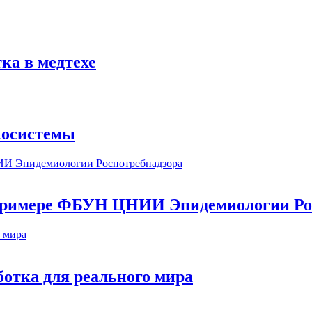
ка в медтехе
косистемы
а примере ФБУН ЦНИИ Эпидемиологии Ро
ботка для реального мира