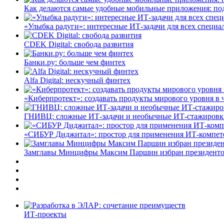
Как делаются самые удобные мобильные приложения: по
«Улыбка радуги»: интересные ИТ-задачи для всех специа
CDEK Digital: свобода развития
Банки.ру: больше чем финтех
Alfa Digital: нескучный финтех
«Киберпротект»: создавать продукты мирового уровня в
ГНИВЦ: сложные ИТ‑задачи и необычные ИТ‑стажировк
«СИБУР Диджитал»: простор для применения ИТ-компе
Замглавы Минцифры Максим Паршин избран президенто
ИТ-проекты