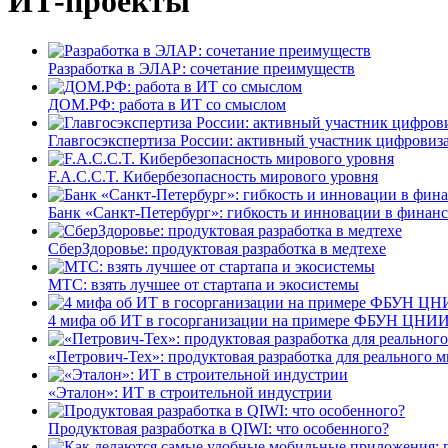
ИТ-проекты
Разработка в ЭЛАР: сочетание преимуществ
ДОМ.РФ: работа в ИТ со смыслом
Главгосэкспертиза России: активный участник цифровиз
F.A.C.C.T. Кибербезопасность мирового уровня
Банк «Санкт-Петербург»: гибкость и инновации в финан
СберЗдоровье: продуктовая разработка в медтехе
МТС: взять лучшее от стартапа и экосистемы
4 мифа об ИТ в госорганизации на примере ФБУН ЦНИИ
«Петрович-Тех»: продуктовая разработка для реального м
«Эталон»: ИТ в строительной индустрии
Продуктовая разработка в QIWI: что особенного?