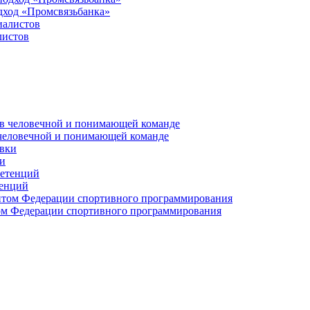
дход «Промсвязьбанка»
листов
 человечной и понимающей команде
и
тенций
м Федерации спортивного программирования