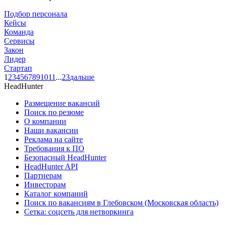
Подбор персонала
Кейсы
Команда
Сервисы
Закон
Лидер
Стартап
1
2
3
4
5
6
7
8
9
10
11
...
23
дальше
HeadHunter
Размещение вакансий
Поиск по резюме
О компании
Наши вакансии
Реклама на сайте
Требования к ПО
Безопасный HeadHunter
HeadHunter API
Партнерам
Инвесторам
Каталог компаний
Поиск по вакансиям в Глебовском (Московская область)
Сетка: соцсеть для нетворкинга