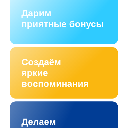
Дарим
приятные бонусы
Создаём
яркие
воспоминания
Делаем