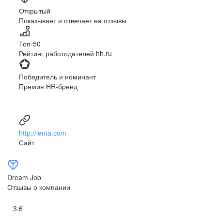
Ярославль
Луганск
Открытый
Показывает и отвечает на отзывы
Луцк
Севастополь
Симферополь
Сумы
Топ-50
Тернополь
Ужгород
Рейтинг работодателей hh.ru
Харьков
Херсон
Хмельницкий
Черкассы
Победитель и номинант
Черновцы
Чернигов
Премия HR-бренд
Ленинградская
Ханты-Мансийск
область
Тольятти
Дудинка
(Красноярский край)
http://lenta.com
Тура (Красноярский
Агинское
Сайт
край)
(Забайкальский АО)
Усть-Ордынский
Палана
Анадырь
Сочи
Dream Job
Норильск
Дзержинск
Отзывы о компании
(Нижегородская
область)
3,6
Арзамас
Саров