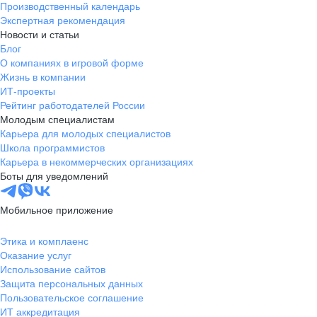
Производственный календарь
Новгородская
Боровичи
Экспертная рекомендация
область
Новости и статьи
Валдай
Малая Вишера
Блог
О компаниях в игровой форме
Окуловка
Пестово
Жизнь в компании
Сольцы
Старая Русса
ИТ-проекты
Холм
Чудово
Рейтинг работодателей России
Мурманская область
Апатиты
Молодым специалистам
Карьера для молодых специалистов
Гаджиево
Заозерск
Школа программистов
Заполярный
Кандалакша
Карьера в некоммерческих организациях
Кировск (Мурманская
Ковдор
Боты для уведомлений
область)
Кола
Мончегорск
Мобильное приложение
Оленегорск
Островной
Полярные Зори
Полярный
Этика и комплаенс
Оказание услуг
Североморск
Снежногорск
Использование сайтов
Республика Карелия
Беломорск
Защита персональных данных
Кемь
Кондопога
Пользовательское соглашение
ИТ аккредитация
Костомукша
Лахденпохья