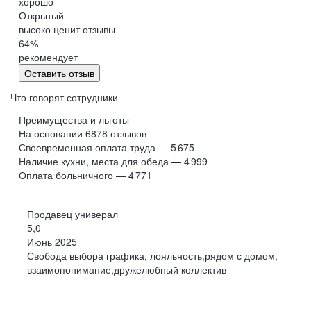
хорошо
Обнинск
Салехард
Открытый
высоко ценит отзывы
Буркина Фасо
Минск
64
%
Гомель
Могилев
рекомендует
Витебск
Гродно
Оставить отзыв
Брест
Архангельская
область
Что говорят сотрудники
Каргополь
Коряжма
Преимущества и льготы
Котлас
Мезень
На основании
6878
отзывов
Своевременная оплата труда — 5 675
Мирный
Новодвинск
(Архангельская
Наличие кухни, места для обеда — 4 999
область)
Оплата больничного — 4 771
Няндома
Онега
Северодвинск
Сольвычегодск
Продавец универал
Шенкурск
Калининградская
5,0
область
Июнь 2025
Багратионовск
Балтийск
Свобода выбора графика, лояльность,рядом с домом,
взаимопонимание,дружелюбный коллектив
Гвардейск
Гурьевск
(Калининградская
область)