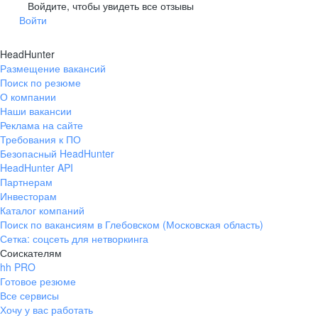
Гусев
Зеленоградск
Войдите, чтобы увидеть все отзывы
Войти
Краснознаменск
Ладушкин
(Калининградская
область)
HeadHunter
Мамоново
Неман
Размещение вакансий
Нестеров
Озерск
Поиск по резюме
(Калининградская
О компании
область)
Наши вакансии
Пионерский
Полесск
Реклама на сайте
Требования к ПО
Правдинск
Светлогорск
(Калининградская
Безопасный HeadHunter
область)
HeadHunter API
Светлый
Славск
Партнерам
Инвесторам
Советск
Черняховск
Каталог компаний
(Калининградская
область)
Поиск по вакансиям в Глебовском (Московская область)
Сетка: соцсеть для нетворкинга
Республика Коми
Воркута
Соискателям
Вуктыл
Емва
hh PRO
Инта
Микунь
Готовое резюме
Все сервисы
Печора
Сосногорск
Хочу у вас работать
Усинск
Ухта