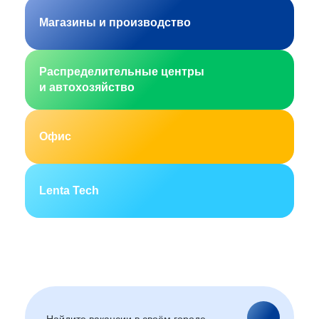
Магазины и производство
Распределительные центры
и автохозяйство
Офис
Lenta Tech
Москва
Санкт-Петербург
Екатеринбург
Новосибирск
Горно-Алтайск
Барнаул
Благовещенск
Архангельск
(Амурская область)
Астрахань
Белгород