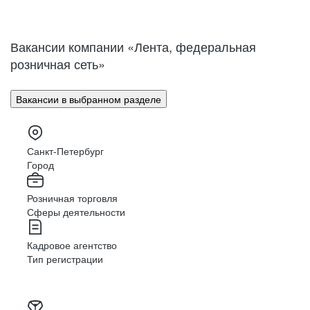
Нижний Новгород
Великий Новгород
Омск
Орел
Вакансии компании «Лента, федеральная
Оренбург
Пенза
розничная сеть»
Пермь
Петрозаводск
Псков
Ростов-на-Дону
Вакансии в выбранном разделе
Рязань
Самара
Саратов
Якутск
Южно-Сахалинск
Владикавказ
Санкт-Петербург
Смоленск
Ставрополь
Город
Тамбов
Казань
Розничная торговля
Тверь
Томск
Сферы деятельности
Кызыл
Тула
Тюмень
Ижевск
Кадровое агентство
Ульяновск
Уфа
Тип регистрации
Хабаровск
Абакан
Челябинск
Грозный
Чита
Чебоксары