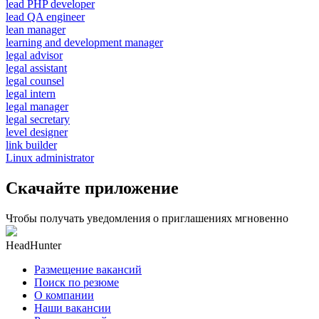
lead PHP developer
lead QA engineer
lean manager
learning and development manager
legal advisor
legal assistant
legal counsel
legal intern
legal manager
legal secretary
level designer
link builder
Linux administrator
Скачайте приложение
Чтобы получать уведомления о приглашениях мгновенно
HeadHunter
Размещение вакансий
Поиск по резюме
О компании
Наши вакансии