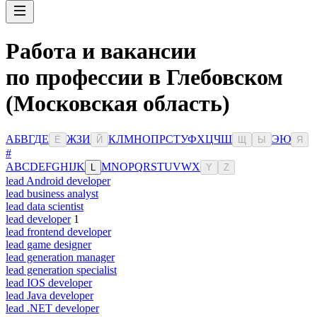
Работа и вакансии
по профессии в Глебовском
(Московская область)
А
Б
В
Г
Д
Е
Ж
З
И
К
Л
М
Н
О
П
Р
С
Т
У
Ф
Х
Ц
Ч
Ш
Э
Ю
Ё
Й
Щ
Ы
Я
#
A
B
C
D
E
F
G
H
I
J
K
M
N
O
P
Q
R
S
T
U
V
W
X
L
Y
Z
lead Android developer
lead business analyst
lead data scientist
lead developer
1
lead frontend developer
lead game designer
lead generation manager
lead generation specialist
lead IOS developer
lead Java developer
lead .NET developer